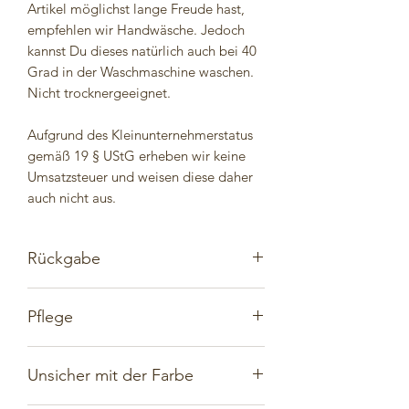
Artikel möglichst lange Freude hast,
empfehlen wir Handwäsche. Jedoch
kannst Du dieses natürlich auch bei 40
Grad in der Waschmaschine waschen.
Nicht trocknergeeignet.
Aufgrund des Kleinunternehmerstatus
gemäß 19 § UStG erheben wir keine
Umsatzsteuer und weisen diese daher
auch nicht aus.
Rückgabe
Selbstverständlich hast Du auch bei
Pflege
handgemachten Artikeln ein
Rückgaberecht. Überlege Dir bitte im
Damit Du mit Deinem handgemachten
Vorfeld, wenn Du in einem Handmade
Unsicher mit der Farbe
Artikel möglichst lange Freude hast,
Shop einkaufst, was Du wirklich
empfehlen wir Handwäsche. Jedoch
benötigst und wünschst, um unnötige