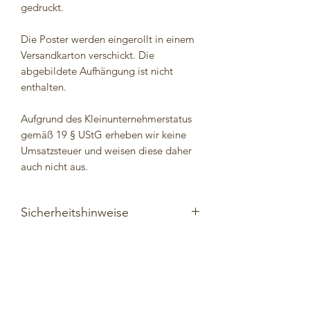
gedruckt.
Die Poster werden eingerollt in einem
Versandkarton verschickt. Die
abgebildete Aufhängung ist nicht
enthalten.
Aufgrund des Kleinunternehmerstatus
gemäß 19 § UStG erheben wir keine
Umsatzsteuer und weisen diese daher
auch nicht aus.
Sicherheitshinweise
Das Poster ist ein Dekorationsartikel
und kein Spielzeug.
Nicht geeignet für Kinder unter 3
Jahren. Von Kleinkindern fernhalten.
Poster außerhalb der Reichweite von