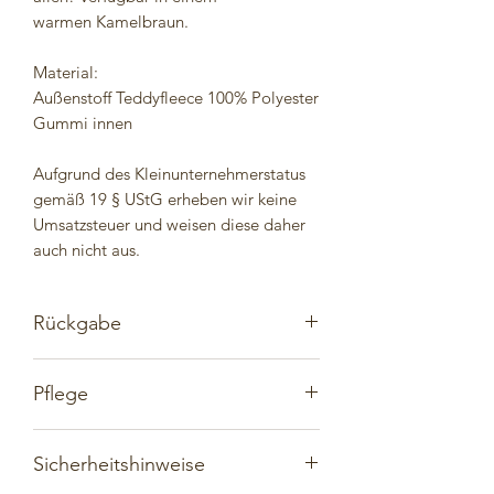
warmen Kamelbraun.
Material:
Außenstoff Teddyfleece 100% Polyester
Gummi innen
Aufgrund des Kleinunternehmerstatus
gemäß 19 § UStG erheben wir keine
Umsatzsteuer und weisen diese daher
auch nicht aus.
Rückgabe
Selbstverständlich hast Du auch bei
Pflege
handgemachten Artikeln ein
Rückgaberecht. Überlege Dir bitte im
Damit Du mit Deinem handgemachten
Vorfeld, wenn Du in einem Handmade
Sicherheitshinweise
Artikel möglichst lange Freude hast,
Shop einkaufst, was Du wirklich
empfehlen wir Handwäsche. Jedoch
benötigst und wünschst, um unnötige